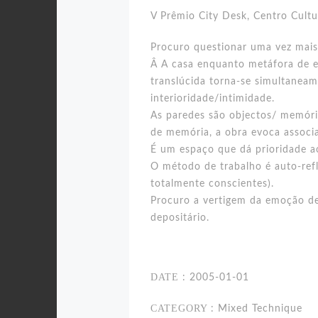
V Prêmio City Desk, Centro Cultu
Procuro questionar uma vez mais
Â A casa enquanto metáfora de ex
translúcida torna-se simultaneam
interioridade/intimidade.
As paredes são objectos/ memóri
de memória, a obra evoca associa
É um espaço que dá prioridade a
O método de trabalho é auto-refl
totalmente conscientes).
Procuro a vertigem da emoção de
depositário.
DATE
: 2005-01-01
CATEGORY
: Mixed Technique